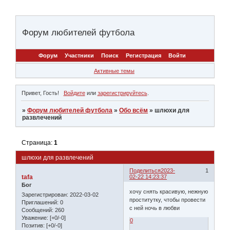
Форум любителей футбола
Форум
Участники
Поиск
Регистрация
Войти
Активные темы
Привет, Гость!
Войдите
или
зарегистрируйтесь
.
»
Форум любителей футбола
»
Обо всём
»
шлюxи для
развлечений
Страница:
1
шлюxи для развлечений
Поделиться
2023-
1
tafa
02-22 14:23:37
Бог
хочу снять красивую, нежную
Зарегистрирован
: 2022-03-02
проститутку, чтобы провести
Приглашений:
0
с ней ночь в любви
Сообщений:
260
Уважение:
[+0/-0]
0
Позитив:
[+0/-0]