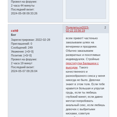
Провел на форуме:
2 часа 44 минуты
Последний визит:
2024-05-08 09:33:26
Поделиться
2023-
2
ceh9
02-22 15:56:19
Бог
всем привет! частенько
Зарегистрирован
: 2022-02-28
заказываем шлюх на
Приглашений:
0
вечеринки и праздники.
Сообщений:
249
Обычно заказываем
Уважение:
[+0/-0]
развратных и похотливых
Позитив:
[+0/-0]
индивидуалок. Стройные
Провел на форуме:
2 часа 19 минут
проститутки Балашихи с
Последний визит:
выездом
. Такого
2024-05-07 09:26:04
качественного и
разнообразного секса у меня
никогда не было. Девочки
знают в этом толк. Если тебе
нравится большая и упругая
грудь, если ты любишь
глубокий минет, если давно
мечтал попробовать
анальный секс, если любишь
девочек с выбритыми
кисками, советую