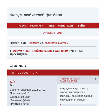
Форум любителей футбола
Форум
Участники
Поиск
Регистрация
Войти
Активные темы
Привет, Гость!
Войдите
или
зарегистрируйтесь
.
»
Форум любителей футбола
»
Обо всём
»
частные
проcтитутки
Страница:
1
частные проcтитутки
Поделиться
2023-
1
tafa
04-07 19:35:56
Бог
хочу идеальную шлюху
Зарегистрирован
: 2022-03-02
чтобы она была как с
Приглашений:
0
картинки, деньги не важны.
Сообщений:
260
Жду ваших откликов
Уважение:
[+0/-0]
Позитив:
[+0/-0]
0