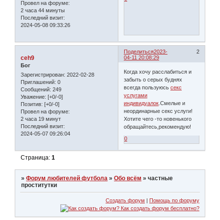
Провел на форуме:
2 часа 44 минуты
Последний визит:
2024-05-08 09:33:26
Поделиться
2023-
2
ceh9
04-11 20:08:29
Бог
Когда хочу расслабиться и
Зарегистрирован
: 2022-02-28
забыть о серых буднях
Приглашений:
0
всегда пользуюсь
секс
Сообщений:
249
услугами
Уважение:
[+0/-0]
индивидуалок
.Смелые и
Позитив:
[+0/-0]
неординарные секс услуги!
Провел на форуме:
2 часа 19 минут
Хотите чего -то новенького
Последний визит:
обращайтесь,рекомендую!
2024-05-07 09:26:04
0
Страница:
1
»
Форум любителей футбола
»
Обо всём
»
частные
проcтитутки
Создать форум
|
Помощь по форуму