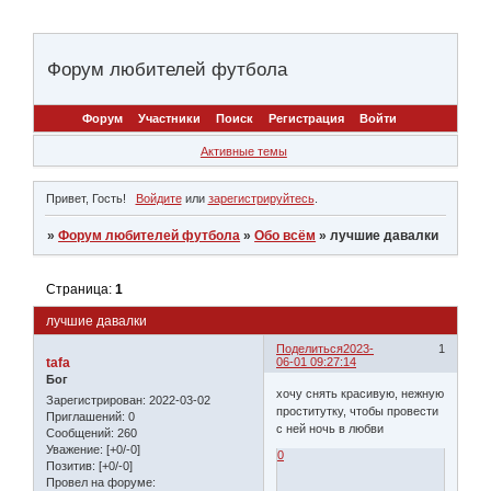
Форум любителей футбола
Форум
Участники
Поиск
Регистрация
Войти
Активные темы
Привет, Гость!
Войдите
или
зарегистрируйтесь
.
»
Форум любителей футбола
»
Обо всём
»
лучшие давалки
Страница:
1
лучшие давалки
Поделиться
2023-
1
tafa
06-01 09:27:14
Бог
хочу снять красивую, нежную
Зарегистрирован
: 2022-03-02
проститутку, чтобы провести
Приглашений:
0
с ней ночь в любви
Сообщений:
260
Уважение:
[+0/-0]
0
Позитив:
[+0/-0]
Провел на форуме: