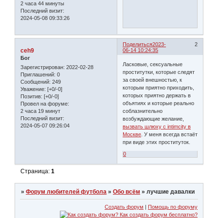
2 часа 44 минуты
Последний визит:
2024-05-08 09:33:26
Поделиться
2023-
2
ceh9
06-14 10:24:35
Бог
Ласковые, сексуальные
Зарегистрирован
: 2022-02-28
проститутки, которые следят
Приглашений:
0
за своей внешностью, к
Сообщений:
249
которым приятно приходить,
Уважение:
[+0/-0]
которых приятно держать в
Позитив:
[+0/-0]
объятиях и которые реально
Провел на форуме:
2 часа 19 минут
соблазнительно
Последний визит:
возбуждающие желание,
2024-05-07 09:26:04
вызвать шлюху с intimcity в
Москве
. У меня всегда встаёт
при виде этих проституток.
0
Страница:
1
»
Форум любителей футбола
»
Обо всём
»
лучшие давалки
Создать форум
|
Помощь по форуму