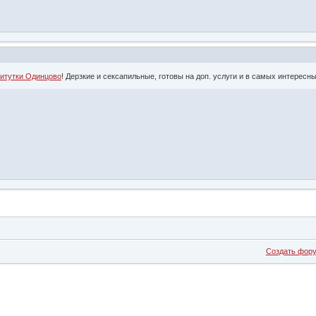
итутки Одинцово
! Дерзкие и сексапильные, готовы на доп. услуги и в самых интересн
Создать фор