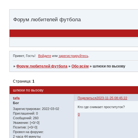
Форум любителей футбола
Привет, Гость!
Войдите
или
зарегистрируйтесь
.
»
Форум любителей футбола
»
Обо всём
»
шлюхи по вызову
Страница:
1
шлюхи по вызову
tafa
Поделиться
2023-11-25 08:45:22
Бог
Кто где снимает проституток?
Зарегистрирован
: 2022-03-02
Приглашений:
0
0
Сообщений:
260
Уважение:
[+0/-0]
Позитив:
[+0/-0]
Провел на форуме:
2 часа 44 минуты