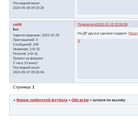
Последний визит:
2024-05-08 09:33:26
ceh9
Поделиться
2023-12-15 22:55:59
Бог
На ДР друзья сделали подарок-
Прост
Зарегистрирован
: 2022-02-28
Приглашений:
0
0
Сообщений:
249
Уважение:
[+0/-0]
Позитив:
[+0/-0]
Провел на форуме:
2 часа 19 минут
Последний визит:
2024-05-07 09:26:04
Страница:
1
»
Форум любителей футбола
»
Обо всём
»
шлюхи по вызову