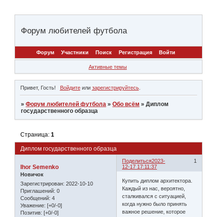
Форум любителей футбола
Форум
Участники
Поиск
Регистрация
Войти
Активные темы
Привет, Гость!
Войдите
или
зарегистрируйтесь
.
»
Форум любителей футбола
»
Обо всём
»
Диплом
государственного образца
Страница:
1
Диплом государственного образца
Поделиться
2023-
1
Ihor Semenko
12-17 17:11:37
Новичок
Купить диплом архитектора.
Зарегистрирован
: 2022-10-10
Каждый из нас, вероятно,
Приглашений:
0
сталкивался с ситуацией,
Сообщений:
4
когда нужно было принять
Уважение:
[+0/-0]
важное решение, которое
Позитив:
[+0/-0]