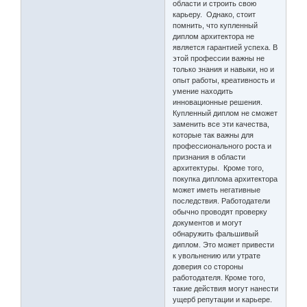
области и строить свою
карьеру. Однако, стоит
помнить, что купленный
диплом архитектора не
является гарантией успеха. В
этой профессии важны не
только знания и навыки, но и
опыт работы, креативность и
умение находить
инновационные решения.
Купленный диплом не сможет
заменить все эти качества,
которые так важны для
профессионального роста и
признания в области
архитектуры. Кроме того,
покупка диплома архитектора
может иметь негативные
последствия. Работодатели
обычно проводят проверку
документов и могут
обнаружить фальшивый
диплом. Это может привести
к увольнению или утрате
доверия со стороны
работодателя. Кроме того,
такие действия могут нанести
ущерб репутации и карьере.