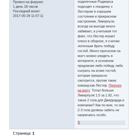
подопечные Роджерса
Провел на форуме:
1 день 18 часов
подходят к поединку с
Последний визит:
Лестером в хорошем
2017-05-29 11:07:11
состоянии и прекрасном
настроении. Ливерпуль
всегда на выезде много
забивает, а учитывая тот
факт, что Лестер играет
плохо в обороне, я считаю
логичным брать победу
гостей. Много прогнозов на
матч можно увидеть в
интернете, в основном
предлагаю либо победу либо
сыграть на атаке гостей,
которая прекрасно
смотрится, против таких
команд как Лестер.
Прогноз
на матч
: Тотал больше
Ливерпуля 1.5 за 1.92, что
такое 2 гола для Джеррарда и
компании? Как по мне, то они
2-3 гола должны забить не
напрягаясь особо.
0
Страница:
1