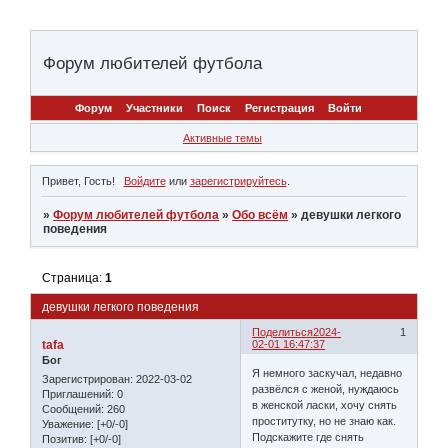
Форум любителей футбола
Форум
Участники
Поиск
Регистрация
Войти
Активные темы
Привет, Гость!
Войдите
или
зарегистрируйтесь
.
»
Форум любителей футбола
»
Обо всём
»
девушки легкого
поведения
Страница:
1
девушки легкого поведения
Поделиться
2024-
1
tafa
02-01 16:47:37
Бог
Я немного заскучал, недавно
Зарегистрирован
: 2022-03-02
развёлся с женой, нуждаюсь
Приглашений:
0
в женской ласки, хочу снять
Сообщений:
260
проститутку, но не знаю как.
Уважение:
[+0/-0]
Подскажите где снять
Позитив:
[+0/-0]