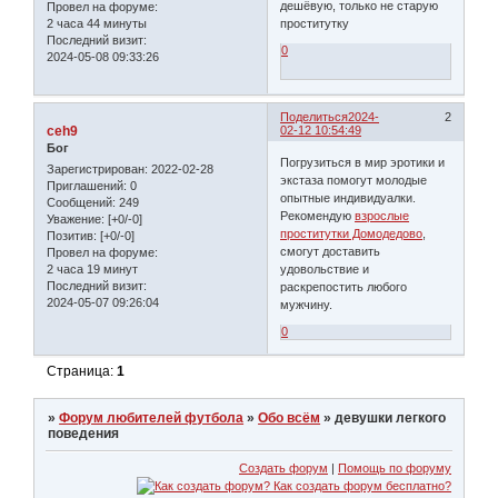
дешёвую, только не старую
Провел на форуме:
2 часа 44 минуты
проститутку
Последний визит:
0
2024-05-08 09:33:26
Поделиться
2024-
2
ceh9
02-12 10:54:49
Бог
Погрузиться в мир эротики и
Зарегистрирован
: 2022-02-28
экстаза помогут молодые
Приглашений:
0
опытные индивидуалки.
Сообщений:
249
Рекомендую
взрослые
Уважение:
[+0/-0]
проститутки Домодедово
,
Позитив:
[+0/-0]
смогут доставить
Провел на форуме:
2 часа 19 минут
удовольствие и
Последний визит:
раскрепостить любого
2024-05-07 09:26:04
мужчину.
0
Страница:
1
»
Форум любителей футбола
»
Обо всём
»
девушки легкого
поведения
Создать форум
|
Помощь по форуму