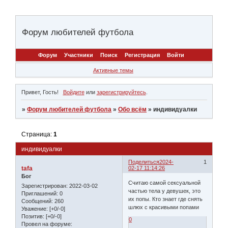
Форум любителей футбола
Форум
Участники
Поиск
Регистрация
Войти
Активные темы
Привет, Гость!
Войдите
или
зарегистрируйтесь
.
»
Форум любителей футбола
»
Обо всём
»
индивидуaлки
Страница:
1
индивидуaлки
Поделиться
2024-
1
tafa
02-17 11:14:26
Бог
Считаю самой сексуальной
Зарегистрирован
: 2022-03-02
частью тела у девушек, это
Приглашений:
0
их попы. Кто знает где снять
Сообщений:
260
шлюх с красивыми попами
Уважение:
[+0/-0]
Позитив:
[+0/-0]
0
Провел на форуме: