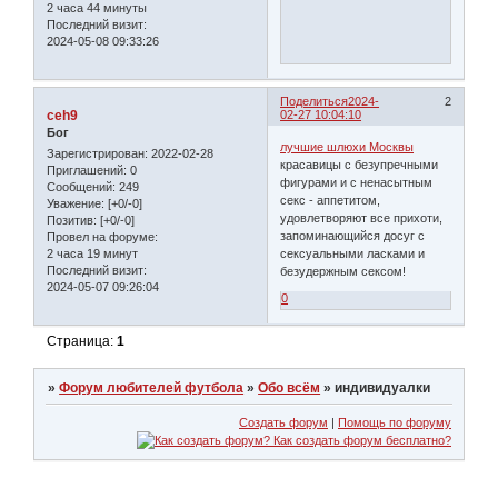
2 часа 44 минуты
Последний визит:
2024-05-08 09:33:26
Поделиться
2024-
2
ceh9
02-27 10:04:10
Бог
лучшие шлюхи Москвы
Зарегистрирован
: 2022-02-28
красавицы с безупречными
Приглашений:
0
фигурами и с ненасытным
Сообщений:
249
секс - аппетитом,
Уважение:
[+0/-0]
удовлетворяют все прихоти,
Позитив:
[+0/-0]
запоминающийся досуг с
Провел на форуме:
2 часа 19 минут
сексуальными ласками и
Последний визит:
безудержным сексом!
2024-05-07 09:26:04
0
Страница:
1
»
Форум любителей футбола
»
Обо всём
»
индивидуaлки
Создать форум
|
Помощь по форуму