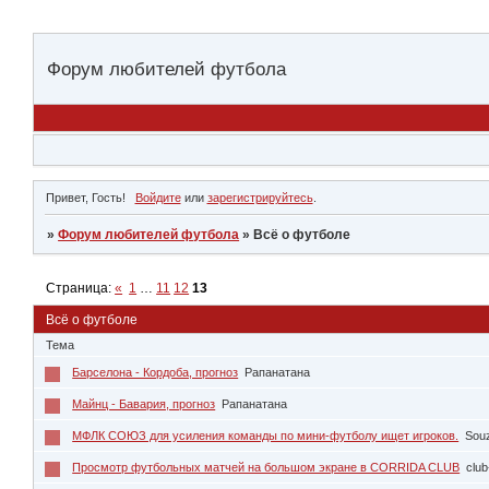
Форум любителей футбола
Привет, Гость!
Войдите
или
зарегистрируйтесь
.
»
Форум любителей футбола
»
Всё о футболе
Страница:
«
1
…
11
12
13
Всё о футболе
Тема
Барселона - Кордоба, прогноз
Рапанатана
Майнц - Бавария, прогноз
Рапанатана
МФЛК СОЮЗ для усиления команды по мини-футболу ищет игроков.
Sou
Просмотр футбольных матчей на большом экране в CORRIDA CLUB
club