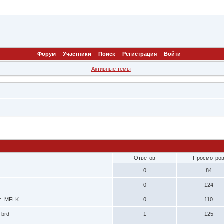
Форум
Участники
Поиск
Регистрация
Войти
Активные темы
Ответов
Просмотро
0
84
0
124
z_MFLK
0
110
-brd
1
125