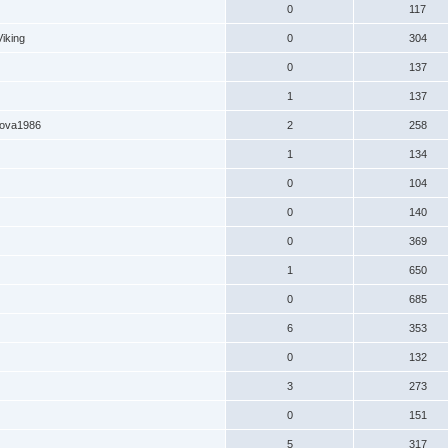
0
117
Viking
0
304
0
137
1
137
ova1986
2
258
1
134
0
104
0
140
0
369
1
650
0
685
6
353
0
132
3
273
0
151
5
317