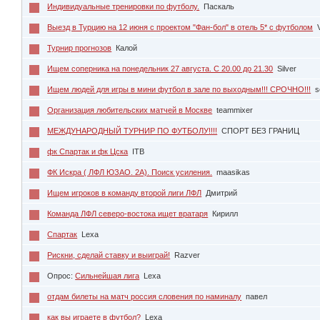
Индивидуальные тренировки по футболу.
Паскаль
Выезд в Турцию на 12 июня с проектом "Фан-бол" в отель 5* с футболом
Турнир прогнозов
Калой
Ищем соперника на понедельник 27 августа. С 20.00 до 21.30
Silver
Ищем людей для игры в мини футбол в зале по выходным!!! СРОЧНО!!!
s
Организация любительских матчей в Москве
teammixer
МЕЖДУНАРОДНЫЙ ТУРНИР ПО ФУТБОЛУ!!!!
СПОРТ БЕЗ ГРАНИЦ
фк Спартак и фк Цска
ITB
ФК Искра ( ЛФЛ ЮЗАО. 2А). Поиск усиления.
maasikas
Ищем игроков в команду второй лиги ЛФЛ
Дмитрий
Команда ЛФЛ северо-востока ищет вратаря
Кирилл
Спартак
Lexa
Рискни, сделай ставку и выиграй!
Razver
Опрос:
Сильнейшая лига
Lexa
отдам билеты на матч россия словения по наминалу
павел
как вы играете в футбол?
Lexa