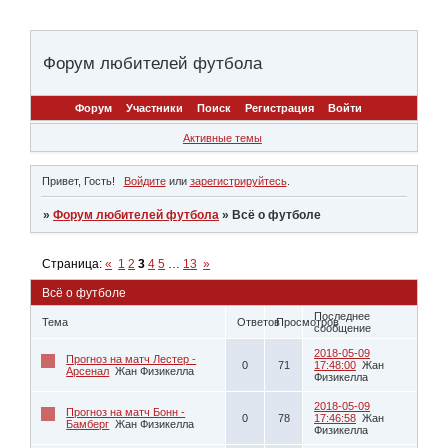
Форум любителей футбола
Форум
Участники
Поиск
Регистрация
Войти
Активные темы
Привет, Гость!
Войдите
или
зарегистрируйтесь
.
»
Форум любителей футбола
»
Всё о футболе
Страница:
«
1
2
3
4
5
…
13
»
Всё о футболе
Последнее
Тема
Ответов
Просмотров
сообщение
2018-05-09
Прогноз на матч Лестер -
0
71
17:48:00
Жан
Арсенал
Жан Физикелла
Физикелла
2018-05-09
Прогноз на матч Бонн -
0
78
17:46:58
Жан
Бамберг
Жан Физикелла
Физикелла