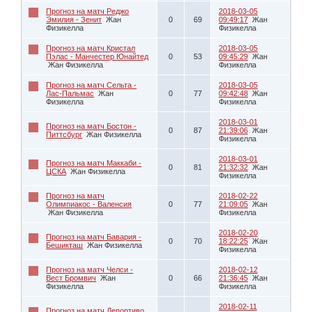
Прогноз на матч Реджо
2018-03-05
Эмилия - Зенит
Жан
0
69
09:49:17
Жан
Физикелла
Физикелла
Прогноз на матч Кристал
2018-03-05
Пэлас - Манчестер Юнайтед
0
53
09:45:29
Жан
Жан Физикелла
Физикелла
Прогноз на матч Сельта -
2018-03-05
Лас-Пальмас
Жан
0
77
09:42:48
Жан
Физикелла
Физикелла
2018-03-01
Прогноз на матч Бостон -
0
87
21:39:06
Жан
Питтсбург
Жан Физикелла
Физикелла
2018-03-01
Прогноз на матч Маккаби -
0
81
21:32:32
Жан
ЦСКА
Жан Физикелла
Физикелла
Прогноз на матч
2018-02-22
Олимпиакос - Валенсия
0
77
21:09:05
Жан
Жан Физикелла
Физикелла
2018-02-20
Прогноз на матч Бавария -
0
70
18:22:25
Жан
Бешикташ
Жан Физикелла
Физикелла
Прогноз на матч Челси -
2018-02-12
Вест Бромвич
Жан
0
66
21:36:45
Жан
Физикелла
Физикелла
2018-02-11
Прогноз на матч Депортиво