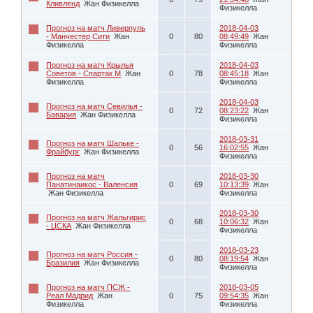
Кливленд
Жан Физикелла
Физикелла
Прогноз на матч Ливерпуль
2018-04-03
- Манчестер Сити
Жан
0
80
08:49:49
Жан
Физикелла
Физикелла
Прогноз на матч Крылья
2018-04-03
Советов - Спартак М
Жан
0
78
08:45:18
Жан
Физикелла
Физикелла
2018-04-03
Прогноз на матч Севилья -
0
72
08:23:22
Жан
Бавария
Жан Физикелла
Физикелла
2018-03-31
Прогноз на матч Шальке -
0
56
16:02:55
Жан
Фрайбург
Жан Физикелла
Физикелла
Прогноз на матч
2018-03-30
Панатинаикос - Валенсия
0
69
10:13:39
Жан
Жан Физикелла
Физикелла
2018-03-30
Прогноз на матч Жальгирис
0
68
10:06:32
Жан
- ЦСКА
Жан Физикелла
Физикелла
2018-03-23
Прогноз на матч Россия -
0
80
08:19:54
Жан
Бразилия
Жан Физикелла
Физикелла
Прогноз на матч ПСЖ -
2018-03-05
Реал Мадрид
Жан
0
75
09:54:35
Жан
Физикелла
Физикелла